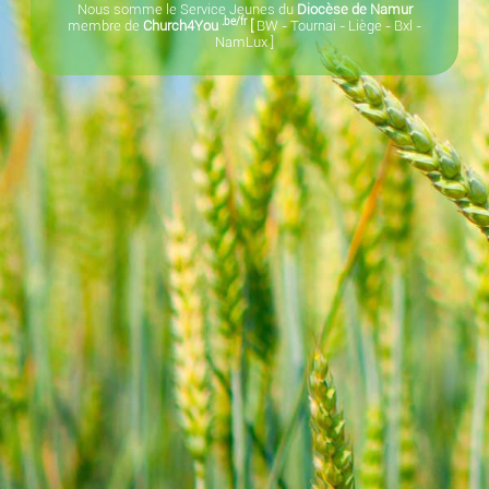
Nous somme le Service Jeunes du
Diocèse de Namur
.be/fr
membre de
Church4You
[
BW
-
Tournai
-
Liège
-
Bxl
-
NamLux
]