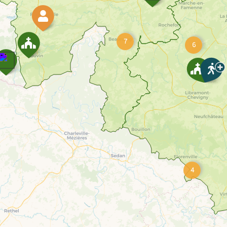
7
6
4